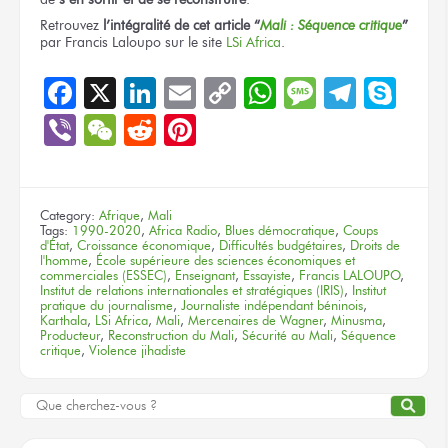
Retrouvez
l’intégralité
de cet article
“
Mali :
Séquence critique
”
par Francis Laloupo
sur le site
LSi Africa
.
Facebook
X
LinkedIn
Email
Copy
WhatsApp
Message
Teleg
Sky
Link
Viber
WeChat
Reddit
Pinterest
Category:
Afrique
,
Mali
Tags:
1990-2020
,
Africa Radio
,
Blues démocratique
,
Coups
d'État
,
Croissance économique
,
Difficultés budgétaires
,
Droits de
l'homme
,
École supérieure des sciences économiques et
commerciales (ESSEC)
,
Enseignant
,
Essayiste
,
Francis LALOUPO
,
Institut de relations internationales et stratégiques (IRIS)
,
Institut
pratique du journalisme
,
Journaliste indépendant béninois
,
Karthala
,
LSi Africa
,
Mali
,
Mercenaires de Wagner
,
Minusma
,
Producteur
,
Reconstruction du Mali
,
Sécurité au Mali
,
Séquence
critique
,
Violence jihadiste