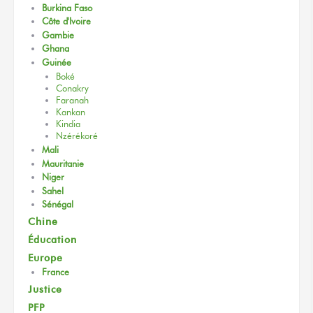
Burkina Faso
Côte d'Ivoire
Gambie
Ghana
Guinée
Boké
Conakry
Faranah
Kankan
Kindia
Nzérékoré
Mali
Mauritanie
Niger
Sahel
Sénégal
Chine
Éducation
Europe
France
Justice
PFP