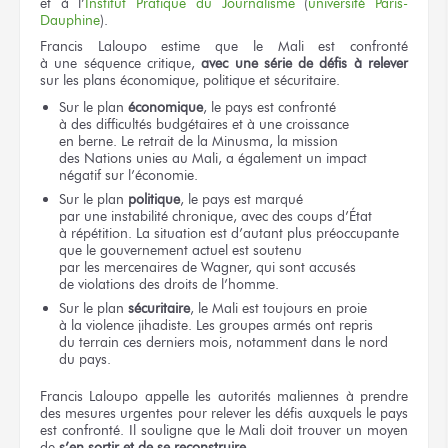
et à l’
Institut
Pratique
du Journalisme
(
université Paris-
Dauphine
).
Francis Laloupo estime
que le Mali
est confronté
à une séquence
critique,
avec une série
de défis
à relever
sur les plans
économique, politique
et sécuritaire.
Sur le plan
économique
,
le pays
est confronté
à des difficultés
budgétaires
et à une croissance
en berne.
Le retrait
de la Minusma,
la mission
des Nations unies
au Mali,
a également
un impact
négatif
sur l’économie.
Sur le plan
politique
,
le pays
est marqué
par une instabilité
chronique, avec
des coups
d’État
à répétition.
La situation
est d’autant plus préoccupante
que le gouvernement
actuel
est soutenu
par les mercenaires
de Wagner,
qui sont accusés
de violations
des droits
de l’homme.
Sur le plan
sécuritaire
,
le Mali
est toujours
en proie
à la violence
jihadiste.
Les groupes
armés
ont repris
du terrain
ces derniers
mois, notamment
dans le nord
du pays.
Francis Laloupo appelle
les autorités
maliennes
à prendre
des mesures
urgentes
pour relever
les défis
auxquels
le pays
est confronté.
Il souligne
que le Mali
doit trouver
un moyen
de
s’en sortir
et de se reconstruire
.