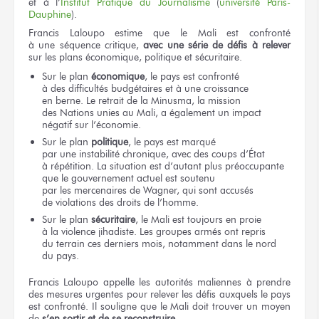
et à l’
Institut
Pratique
du Journalisme
(
université Paris-
Dauphine
).
Francis Laloupo estime
que le Mali
est confronté
à une séquence
critique,
avec une série
de défis
à relever
sur les plans
économique, politique
et sécuritaire.
Sur le plan
économique
,
le pays
est confronté
à des difficultés
budgétaires
et à une croissance
en berne.
Le retrait
de la Minusma,
la mission
des Nations unies
au Mali,
a également
un impact
négatif
sur l’économie.
Sur le plan
politique
,
le pays
est marqué
par une instabilité
chronique, avec
des coups
d’État
à répétition.
La situation
est d’autant plus préoccupante
que le gouvernement
actuel
est soutenu
par les mercenaires
de Wagner,
qui sont accusés
de violations
des droits
de l’homme.
Sur le plan
sécuritaire
,
le Mali
est toujours
en proie
à la violence
jihadiste.
Les groupes
armés
ont repris
du terrain
ces derniers
mois, notamment
dans le nord
du pays.
Francis Laloupo appelle
les autorités
maliennes
à prendre
des mesures
urgentes
pour relever
les défis
auxquels
le pays
est confronté.
Il souligne
que le Mali
doit trouver
un moyen
de
s’en sortir
et de se reconstruire
.