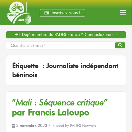
Inscrivez-vous !
Déjà membre
du PADES France ?
Connectez-vous !
Étiquette :
Journaliste indépendant
béninois
“
Mali :
Séquence critique
”
par Francis Laloupo
3 novembre 2023
Published by
PADES Network