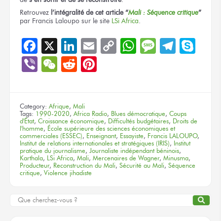
Retrouvez
l’intégralité
de cet article
“
Mali :
Séquence critique
”
par Francis Laloupo
sur le site
LSi Africa
.
Facebook
X
LinkedIn
Email
Copy
WhatsApp
Message
Teleg
Sky
Link
Viber
WeChat
Reddit
Pinterest
Category:
Afrique
,
Mali
Tags:
1990-2020
,
Africa Radio
,
Blues démocratique
,
Coups
d'État
,
Croissance économique
,
Difficultés budgétaires
,
Droits de
l'homme
,
École supérieure des sciences économiques et
commerciales (ESSEC)
,
Enseignant
,
Essayiste
,
Francis LALOUPO
,
Institut de relations internationales et stratégiques (IRIS)
,
Institut
pratique du journalisme
,
Journaliste indépendant béninois
,
Karthala
,
LSi Africa
,
Mali
,
Mercenaires de Wagner
,
Minusma
,
Producteur
,
Reconstruction du Mali
,
Sécurité au Mali
,
Séquence
critique
,
Violence jihadiste