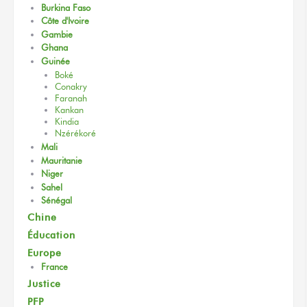
Burkina Faso
Côte d'Ivoire
Gambie
Ghana
Guinée
Boké
Conakry
Faranah
Kankan
Kindia
Nzérékoré
Mali
Mauritanie
Niger
Sahel
Sénégal
Chine
Éducation
Europe
France
Justice
PFP