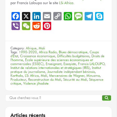
par Francis Laloupo
sur le site
LSi Africa
.
Facebook
X
LinkedIn
Email
Copy
WhatsApp
Message
Teleg
Sky
Link
Viber
WeChat
Reddit
Pinterest
Category:
Afrique
,
Mali
Tags:
1990-2020
,
Africa Radio
,
Blues démocratique
,
Coups
d'État
,
Croissance économique
,
Difficultés budgétaires
,
Droits de
l'homme
,
École supérieure des sciences économiques et
commerciales (ESSEC)
,
Enseignant
,
Essayiste
,
Francis LALOUPO
,
Institut de relations internationales et stratégiques (IRIS)
,
Institut
pratique du journalisme
,
Journaliste indépendant béninois
,
Karthala
,
LSi Africa
,
Mali
,
Mercenaires de Wagner
,
Minusma
,
Producteur
,
Reconstruction du Mali
,
Sécurité au Mali
,
Séquence
critique
,
Violence jihadiste
Articles récents