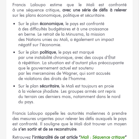
Francis Laloupo estime
que le Mali
est confronté
à une séquence
critique,
avec une série
de défis
à relever
sur les plans
économique, politique
et sécuritaire.
Sur le plan
économique
,
le pays
est confronté
à des difficultés
budgétaires
et à une croissance
en berne.
Le retrait
de la Minusma,
la mission
des Nations unies
au Mali,
a également
un impact
négatif
sur l’économie.
Sur le plan
politique
,
le pays
est marqué
par une instabilité
chronique, avec
des coups
d’État
à répétition.
La situation
est d’autant plus préoccupante
que le gouvernement
actuel
est soutenu
par les mercenaires
de Wagner,
qui sont accusés
de violations
des droits
de l’homme.
Sur le plan
sécuritaire
,
le Mali
est toujours
en proie
à la violence
jihadiste.
Les groupes
armés
ont repris
du terrain
ces derniers
mois, notamment
dans le nord
du pays.
Francis Laloupo appelle
les autorités
maliennes
à prendre
des mesures
urgentes
pour relever
les défis
auxquels
le pays
est confronté.
Il souligne
que le Mali
doit trouver
un moyen
de
s’en sortir
et de se reconstruire
.
Retrouvez
l’intégralité
de cet article
“
Mali :
Séquence critique
”