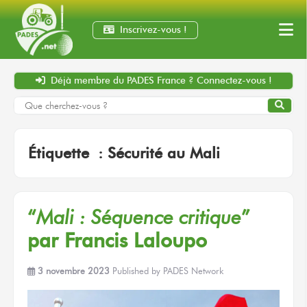
Inscrivez-vous !
Déjà membre
du PADES France ?
Connectez-vous !
Étiquette :
Sécurité au Mali
“
Mali :
Séquence critique
”
par Francis Laloupo
3 novembre 2023
Published by
PADES Network