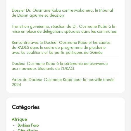
Dossier
Dr. Ousmane Kaba
contre Makanera,
le tribunal
de Dixinn
ajourne
sa décision
Transition guinéenne, réaction du Dr. Ousmane Kaba à la
mise en place de délégations spéciales dans les communes
Rencontre
avec le Docteur
Ousmane Kaba
et les cadres
du PADES
dans le cadre
du programme
de plaidoirie
avec les coalitions
et les partis
politiques
de Guinée
Docteur
Ousmane Kaba
à la cérémonie
de bienvenue
aux nouveaux
étudiants
de l’UKAG
Vœux
du Docteur
Ousmane Kaba
pour la nouvelle
année
2024
Catégories
Afrique
Burkina Faso
Côte d'Ivoire