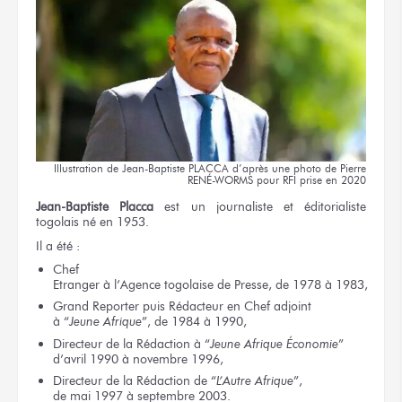
Illustration
de Jean-Baptiste
PLACCA d’après
une photo
de Pierre
RENÉ-WORMS
pour RFI
prise
en 2020
Jean-Baptiste Placca
est un journaliste
et éditorialiste
togolais né
en 1953.
Il a été :
Chef
Etranger
à l’Agence
togolaise
de Presse,
de 1978
à 1983,
Grand Reporter
puis Rédacteur
en Chef
adjoint
à “
Jeune Afrique
”,
de 1984
à 1990,
Directeur
de la Rédaction
à “
Jeune
Afrique Économie
”
d’avril 1990
à novembre 1996,
Directeur
de la Rédaction
de “
L’Autre Afrique
”,
de mai 1997
à septembre 2003.