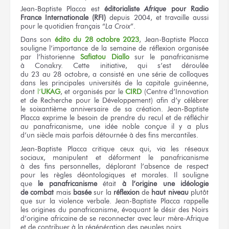
Jean-Baptiste Placca
est
éditorialiste
Afrique
pour Radio
France Internationale (RFI)
depuis 2004,
et travaille
aussi
pour le quotidien
français
“
La Croix
”.
Dans son
édito du 28 octobre 2023
, Jean-Baptiste Placca
souligne l’importance
de la semaine
de réflexion
organisée
par l’historienne
Safiatou Diallo
sur le panafricanisme
à Conakry.
Cette initiative,
qui s’est déroulée
du 23 au 28 octobre,
a consisté
en une série
de colloques
dans les principales
universités
de la capitale
guinéenne,
dont
l’
UKAG
,
et organisés
par le
CIRD
(Centre d’Innovation
et de Recherche
pour le Développement)
afin
d’y célébrer
le soixantième
anniversaire
de sa création.
Jean-Baptiste
Placca exprime
le besoin
de prendre
du recul
et de réfléchir
au panafricanisme,
une idée
noble conçue
il y a plus
d’un siècle
mais parfois détournée
à des fins
mercantiles.
Jean-Baptiste Placca critique
ceux qui,
via
les réseaux
sociaux, manipulent
et déforment
le panafricanisme
à des fins
personnelles, déplorant l’absence
de respect
pour les règles
déontologiques
et morales.
Il souligne
que
le panafricanisme
était
à l’origine
une idéologie
de combat
mais
basée
sur la
réflexion
de
haut
niveau
plutôt
que sur
la violence
verbale. Jean-Baptiste Placca rappelle
les origines
du panafricanisme,
évoquant
le désir
des Noirs
d’origine africaine
de se reconnecter
avec leur mère-Afrique
et de contribuer
à la régénération
des peuples noirs.