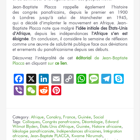
Jean-Baptiste Placca rappelle
également l’histoire
des congrès
panafricains,
depuis le premier
en 1900
à Londres
jusqu’à celui
de Manchester
en 1945,
qui a décidé
d’implanter
le mouvement
en Afrique.
Jean-
Baptiste Placca note
que malgré
l’idée initiale
des États-Unis
d’Afrique
, depuis
les indépendances
l’Afrique
s’en est
éloignée
.
En conclusion,
il considère
la semaine
de réflexion
comme
une œuvre
de salubrité
publique face
aux déviations
et errements
du panafricanisme
depuis
ses débuts.
Découvrez l’intégralité
de cet
éditorial
de Jean-Baptiste
Placca
en cliquant
sur
ce lien
.
Facebook
X
LinkedIn
Email
Copy
WhatsApp
Message
Teleg
Sky
Link
Viber
WeChat
Reddit
Pinterest
Category:
Afrique
,
Conakry
,
France
,
Guinée
,
Social
Tags:
Colloques
,
Congrès panafricains
,
Déontologie
,
Edward
Wilmot Blyden
,
États-Unis d'Afrique
,
Guinée
,
Histoire africaine
,
Idéologie panafricaniste
,
Indépendances africaines
,
Intégration
africaine
,
Jean-Baptiste PLACCA
,
Kwame Nkrumah
,