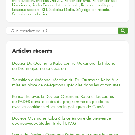
Manipulation
,
Marcus Garvey
,
Panafricanisme
,
Panafricanistes
historiques
,
Radio France Internationale
,
Réflexion politique
,
Réseaux sociaux
,
RFI
,
Safiatou Diallo
,
Ségrégation raciale
,
Semaine de réflexion
Articles récents
Dossier
Dr. Ousmane Kaba
contre Makanera,
le tribunal
de Dixinn
ajourne
sa décision
Transition guinéenne, réaction du Dr. Ousmane Kaba à la
mise en place de délégations spéciales dans les communes
Rencontre
avec le Docteur
Ousmane Kaba
et les cadres
du PADES
dans le cadre
du programme
de plaidoirie
avec les coalitions
et les partis
politiques
de Guinée
Docteur
Ousmane Kaba
à la cérémonie
de bienvenue
aux nouveaux
étudiants
de l’UKAG
Vœux
du Docteur
Ousmane Kaba
pour la nouvelle
année