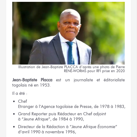
Illustration
de Jean-Baptiste
PLACCA d’après
une photo
de Pierre
RENÉ-WORMS
pour RFI
prise
en 2020
Jean-Baptiste Placca
est un journaliste
et éditorialiste
togolais né
en 1953.
Il a été :
Chef
Etranger
à l’Agence
togolaise
de Presse,
de 1978
à 1983,
Grand Reporter
puis Rédacteur
en Chef
adjoint
à “
Jeune Afrique
”,
de 1984
à 1990,
Directeur
de la Rédaction
à “
Jeune
Afrique Économie
”
d’avril 1990
à novembre 1996,