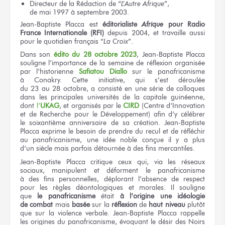
Directeur
de la Rédaction
de “
L’Autre Afrique
”,
de mai 1997
à septembre 2003.
Jean-Baptiste Placca
est
éditorialiste
Afrique
pour Radio
France Internationale (RFI)
depuis 2004,
et travaille
aussi
pour le quotidien
français
“
La Croix
”.
Dans son
édito du 28 octobre 2023
, Jean-Baptiste Placca
souligne l’importance
de la semaine
de réflexion
organisée
par l’historienne
Safiatou Diallo
sur le panafricanisme
à Conakry.
Cette initiative,
qui s’est déroulée
du 23 au 28 octobre,
a consisté
en une série
de colloques
dans les principales
universités
de la capitale
guinéenne,
dont
l’
UKAG
,
et organisés
par le
CIRD
(Centre d’Innovation
et de Recherche
pour le Développement)
afin
d’y célébrer
le soixantième
anniversaire
de sa création.
Jean-Baptiste
Placca exprime
le besoin
de prendre
du recul
et de réfléchir
au panafricanisme,
une idée
noble conçue
il y a plus
d’un siècle
mais parfois détournée
à des fins
mercantiles.
Jean-Baptiste Placca critique
ceux qui,
via
les réseaux
sociaux, manipulent
et déforment
le panafricanisme
à des fins
personnelles, déplorant l’absence
de respect
pour les règles
déontologiques
et morales.
Il souligne
que
le panafricanisme
était
à l’origine
une idéologie
de combat
mais
basée
sur la
réflexion
de
haut
niveau
plutôt
que sur
la violence
verbale. Jean-Baptiste Placca rappelle
les origines
du panafricanisme,
évoquant
le désir
des Noirs