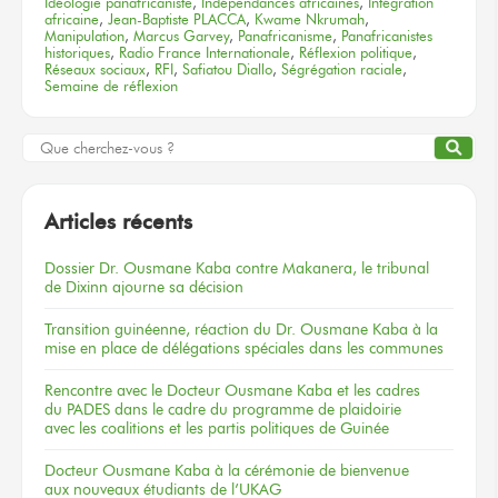
Idéologie panafricaniste
,
Indépendances africaines
,
Intégration
africaine
,
Jean-Baptiste PLACCA
,
Kwame Nkrumah
,
Manipulation
,
Marcus Garvey
,
Panafricanisme
,
Panafricanistes
historiques
,
Radio France Internationale
,
Réflexion politique
,
Réseaux sociaux
,
RFI
,
Safiatou Diallo
,
Ségrégation raciale
,
Semaine de réflexion
Articles récents
Dossier
Dr. Ousmane Kaba
contre Makanera,
le tribunal
de Dixinn
ajourne
sa décision
Transition guinéenne, réaction du Dr. Ousmane Kaba à la
mise en place de délégations spéciales dans les communes
Rencontre
avec le Docteur
Ousmane Kaba
et les cadres
du PADES
dans le cadre
du programme
de plaidoirie
avec les coalitions
et les partis
politiques
de Guinée
Docteur
Ousmane Kaba
à la cérémonie
de bienvenue
aux nouveaux
étudiants
de l’UKAG