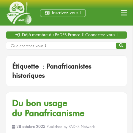
Inscrivez-vous !
Déjà membre
du PADES France ?
Connectez-vous !
Étiquette :
Panafricanistes
historiques
Du bon
usage
du Panafricanisme
28 octobre 2023
Published by
PADES Network