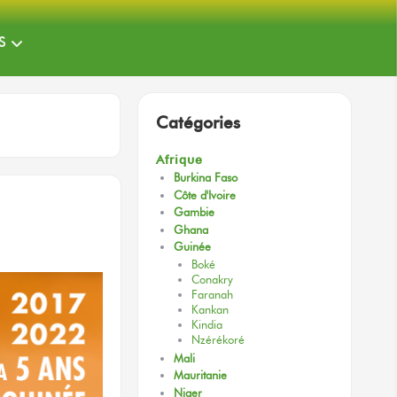
S
Catégories
Afrique
Burkina Faso
Côte d'Ivoire
Gambie
Ghana
Guinée
Boké
Conakry
Faranah
Kankan
Kindia
Nzérékoré
Mali
Mauritanie
Niger