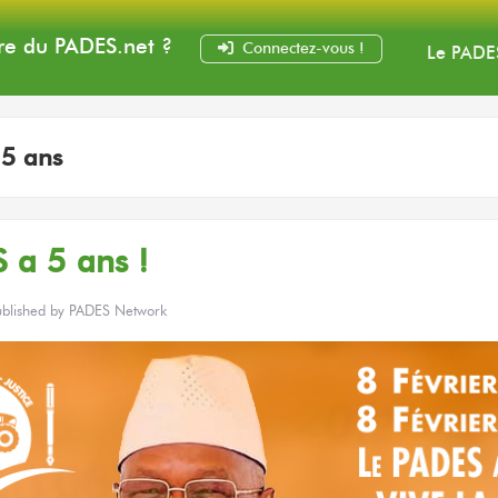
e du PADES
.net
?
Connectez-vous !
Le PADE
:
5 ans
 a 5 ans !
ublished by
PADES Network