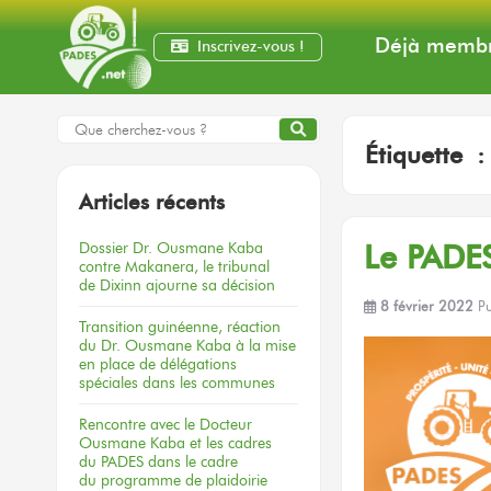
Déjà membr
Inscrivez-vous !
Étiquette 
Articles récents
Dossier
Dr. Ousmane Kaba
Le PADES
contre Makanera,
le tribunal
de Dixinn
ajourne
sa décision
8 février 2022
P
Transition guinéenne, réaction
du Dr. Ousmane Kaba à la mise
en place de délégations
spéciales dans les communes
Rencontre
avec le Docteur
Ousmane Kaba
et les cadres
du PADES
dans le cadre
du programme
de plaidoirie