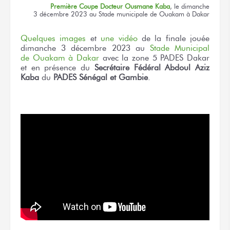
Première Coupe
Docteur
Ousmane Kaba
,
le dimanche
3 décembre 2023
au Stade
municipale
de Ouakam
à Dakar
Quelques images
et
une vidéo
de la finale
jouée
dimanche
3 décembre 2023
au
Stade
Municipal
de Ouakam
à Dakar
avec la zone 5
PADES Dakar
et en présence
du
Secrétaire
Fédéral Abdoul Aziz
Kaba
du
PADES
Sénégal
et Gambie
.