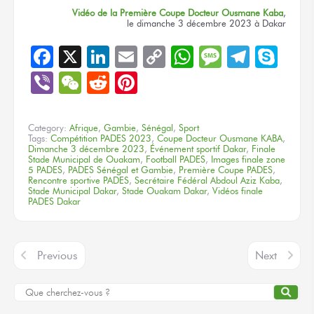
Vidéo
de la Première Coupe
Docteur
Ousmane Kaba
,
le dimanche
3 décembre 2023
à Dakar
Facebook
X
LinkedIn
Email
Copy
WhatsApp
Message
Teleg
Sky
Link
Viber
WeChat
Reddit
Pinterest
Category:
Afrique
,
Gambie
,
Sénégal
,
Sport
Tags:
Compétition PADES 2023
,
Coupe Docteur Ousmane KABA
,
Dimanche 3 décembre 2023
,
Événement sportif Dakar
,
Finale
Stade Municipal de Ouakam
,
Football PADES
,
Images finale zone
5 PADES
,
PADES Sénégal et Gambie
,
Première Coupe PADES
,
Rencontre sportive PADES
,
Secrétaire Fédéral Abdoul Aziz Kaba
,
Stade Municipal Dakar
,
Stade Ouakam Dakar
,
Vidéos finale
PADES Dakar
Previous
Next