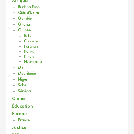
Afrique
Burkina Faso
Côte d'Ivoire
Gambie
Ghana
Guinée
Boké
Conakry
Faranah
Kankan
Kindia
Nzérékoré
Mali
Mauritanie
Niger
Sahel
Sénégal
Chine
Éducation
Europe
France
Justice