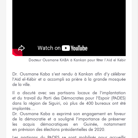
Docteur
Ousmane KABA
à Kankan
pour fêter
l’Aïd el Kebir
Dr. Ousmane Kaba
s’est rendu
à Kankan
afin
d’y célébrer
l’Aïd el-Kébir
et a accompli
sa prière
à la grande
mosquée
de la ville.
Il a discuté avec
ses partisans
locaux
de l’implantation
et du travail
du Parti
des Démocrates
pour l’Espoir
(PADES)
dans
la région
de Siguiri,
où plus
de 400
bureaux
ont été
implantés…
Dr. Ousmane Kaba
a exprimé
son engagement
en faveur
de la démocratie
et a souligné
l’importance
de préserver
les acquis
démocratiques
en Guinée,
notamment
en prévision
des élections
présidentielles
de 2020.
Les partisans
du PADES
se sont mobilisés
pour accueillir