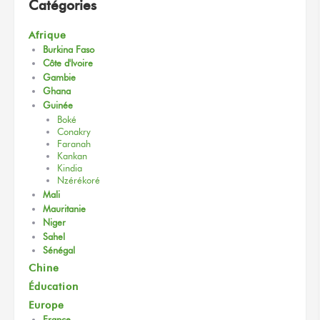
Catégories
Afrique
Burkina Faso
Côte d'Ivoire
Gambie
Ghana
Guinée
Boké
Conakry
Faranah
Kankan
Kindia
Nzérékoré
Mali
Mauritanie
Niger
Sahel
Sénégal
Chine
Éducation
Europe
France