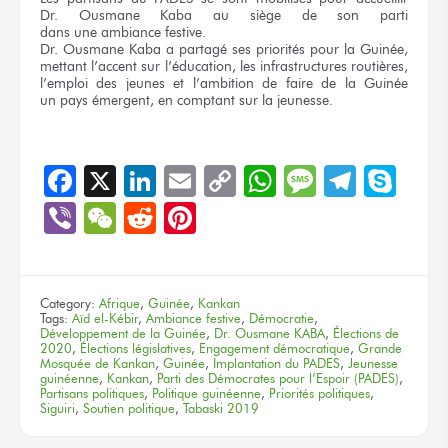
Dr. Ousmane Kaba
au siège
de son parti
dans une ambiance
festive.
Dr. Ousmane Kaba
a partagé
ses priorités
pour la Guinée,
mettant l’accent
sur l’éducation,
les infrastructures
routières,
l’emploi
des jeunes
et l’ambition
de faire
de la Guinée
un pays
émergent,
en comptant
sur la jeunesse.
Facebook
X
LinkedIn
Email
Copy
WhatsApp
Message
Teleg
Sky
Link
Viber
WeChat
Reddit
Pinterest
Category:
Afrique
,
Guinée
,
Kankan
Tags:
Aïd el-Kébir
,
Ambiance festive
,
Démocratie
,
Développement de la Guinée
,
Dr. Ousmane KABA
,
Élections de
2020
,
Élections législatives
,
Engagement démocratique
,
Grande
Mosquée de Kankan
,
Guinée
,
Implantation du PADES
,
Jeunesse
guinéenne
,
Kankan
,
Parti des Démocrates pour l’Espoir (PADES)
,
Partisans politiques
,
Politique guinéenne
,
Priorités politiques
,
Siguiri
,
Soutien politique
,
Tabaski 2019