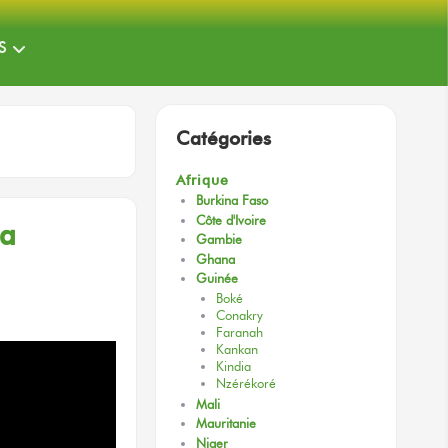
S
Catégories
Afrique
Burkina Faso
Côte d'Ivoire
a
Gambie
Ghana
Guinée
Boké
Conakry
Faranah
Kankan
Kindia
Nzérékoré
Mali
Mauritanie
Niger