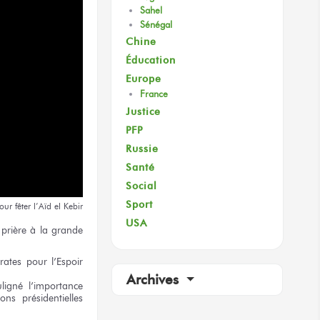
Sahel
Sénégal
Chine
Éducation
Europe
France
Justice
PFP
Russie
Santé
Social
Sport
our fêter
l’Aïd el Kebir
USA
 prière
à la grande
rates
pour l’Espoir
Archives
ligné
l’importance
ions
présidentielles