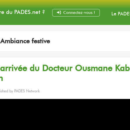
e du PADES
.net
?
Connectez-vous !
Le PADE
:
Ambiance festive
arrivée
du Docteur
Ousmane Kab
n
ished by
PADES Network