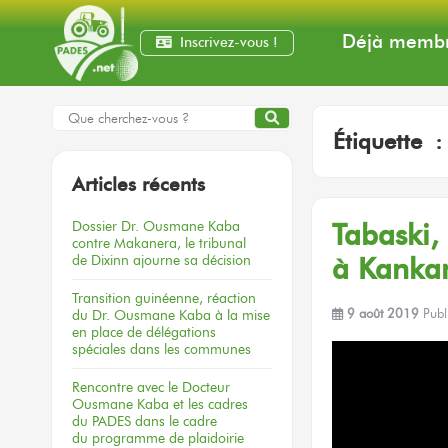
Déjà membr
Inscrivez-vous !
Étiquette 
Articles récents
Dossier
Dr. Ousmane Kaba
Tabaski, 
contre Makanera,
le tribunal
de Dixinn
ajourne
sa décision
à Kanka
Transition guinéenne, réaction
du Dr. Ousmane Kaba à la mise
9 août 2019
Publ
en place de délégations
spéciales dans les communes
Rencontre
avec le Docteur
Ousmane Kaba
et les cadres
du PADES
dans le cadre
du programme
de plaidoirie