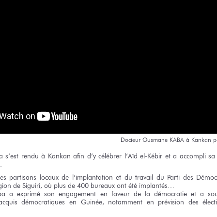
Docteur
Ousmane KABA
à Kankan
p
a
s’est rendu
à Kankan
afin
d’y célébrer
l’Aïd el-Kébir
et a accompli
sa
.
ses partisans
locaux
de l’implantation
et du travail
du Parti
des Démoc
gion
de Siguiri,
où plus
de 400
bureaux
ont été
implantés…
ba
a exprimé
son engagement
en faveur
de la démocratie
et a sou
acquis
démocratiques
en Guinée,
notamment
en prévision
des élect