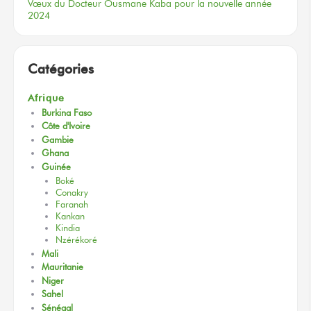
Vœux
du Docteur
Ousmane Kaba
pour la nouvelle
année
2024
Catégories
Afrique
Burkina Faso
Côte d'Ivoire
Gambie
Ghana
Guinée
Boké
Conakry
Faranah
Kankan
Kindia
Nzérékoré
Mali
Mauritanie
Niger
Sahel
Sénégal