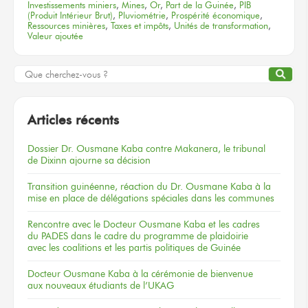
Investissements miniers
,
Mines
,
Or
,
Part de la Guinée
,
PIB
(Produit Intérieur Brut)
,
Pluviométrie
,
Prospérité économique
,
Ressources minières
,
Taxes et impôts
,
Unités de transformation
,
Valeur ajoutée
Articles récents
Dossier
Dr. Ousmane Kaba
contre Makanera,
le tribunal
de Dixinn
ajourne
sa décision
Transition guinéenne, réaction du Dr. Ousmane Kaba à la
mise en place de délégations spéciales dans les communes
Rencontre
avec le Docteur
Ousmane Kaba
et les cadres
du PADES
dans le cadre
du programme
de plaidoirie
avec les coalitions
et les partis
politiques
de Guinée
Docteur
Ousmane Kaba
à la cérémonie
de bienvenue
aux nouveaux
étudiants
de l’UKAG