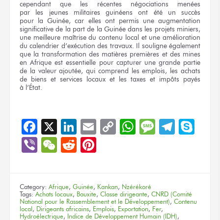
cependant
que les récentes
négociations menées
par les jeunes
militaires guinéens
ont été
un succès
pour la Guinée,
car
elles ont permis
une augmentation
significative
de la part
de la Guinée
dans
les projets
miniers,
une meilleure
maîtrise
du contenu local
et une amélioration
du calendrier
d’exécution
des travaux.
Il souligne
également
que la transformation
des matières
premières
et des mines
en Afrique
est essentielle
pour capturer
une grande
partie
de la valeur
ajoutée,
qui comprend
les emplois,
les achats
de biens
et services
locaux
et les taxes
et impôts
payés
à l’État.
Facebook
X
LinkedIn
Email
Copy
WhatsApp
Message
Teleg
Sky
Link
Viber
WeChat
Reddit
Pinterest
Category:
Afrique
,
Guinée
,
Kankan
,
Nzérékoré
Tags:
Achats locaux
,
Bauxite
,
Classe dirigeante
,
CNRD (Comité
National pour le Rassemblement et le Développement)
,
Contenu
local
,
Dirigeants africains
,
Emplois
,
Exportation
,
Fer
,
Hydroélectrique
,
Indice de Développement Humain (IDH)
,