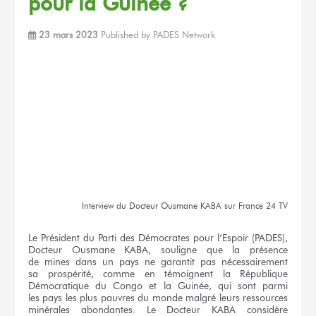
pour la Guinée ?
23 mars 2023
Published by
PADES Network
Interview
du Docteur
Ousmane KABA
sur France 24 TV
Le Président
du Parti
des Démocrates
pour l’Espoir
(PADES),
Docteur
Ousmane KABA,
souligne
que la présence
de mines
dans un pays
ne garantit
pas nécessairement
sa prospérité,
comme
en témoignent
la République
Démocratique
du Congo
et la Guinée,
qui sont
parmi
les pays
les plus
pauvres
du monde
malgré
leurs ressources
minérales abondantes.
Le Docteur
KABA considère