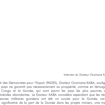
Interview
du Docteur
Ousmane 
ti
des Démocrates
pour l’Espoir
(PADES), Docteur
Ousmane KABA,
souli
 pays
ne garantit
pas nécessairement
sa prospérité,
comme
en témoig
 Congo
et la Guinée,
qui sont
parmi
les pays
les plus
pauvres
nérales abondantes.
Le Docteur
KABA considère cependant
que les ré
jeunes
militaires guinéens
ont été
un succès
pour la Guinée,
ca
significative
de la part
de la Guinée
dans
les projets
miniers,
une mei