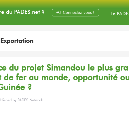
e du PADES
.net
?
Connectez-vous !
Le PADE
:
Exportation
ce
du projet
Simandou
le plus
gra
t
de fer
au monde,
opportunité
ou
Guinée ?
blished by
PADES Network