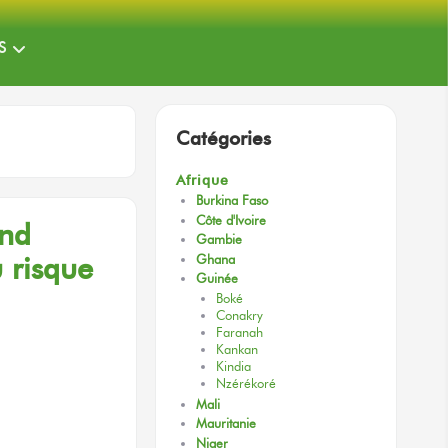
S
Catégories
Afrique
Burkina Faso
Côte d'Ivoire
nd
Gambie
 risque
Ghana
Guinée
Boké
Conakry
Faranah
Kankan
Kindia
Nzérékoré
Mali
Mauritanie
Niger