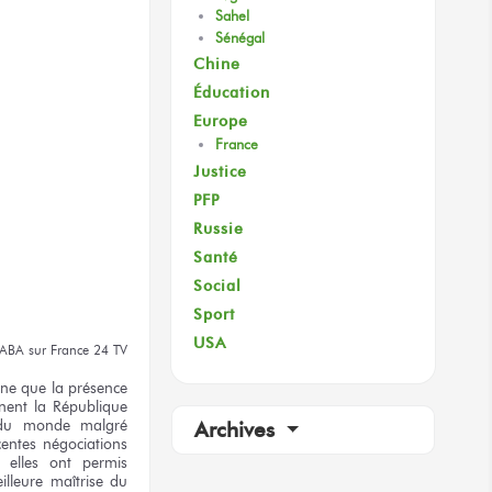
Sahel
Sénégal
Chine
Éducation
Europe
France
Justice
PFP
Russie
Santé
Social
Sport
USA
KABA
sur France 24 TV
gne
que la présence
nent
la République
du monde
malgré
Archives
centes
négociations
r
elles ont permis
lleure
maîtrise
du