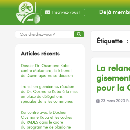
Déjà membr
Inscrivez-vous !
Étiquette 
Articles récents
Dossier
Dr. Ousmane Kaba
La relan
contre Makanera,
le tribunal
de Dixinn
ajourne
sa décision
gisemen
pour la 
Transition guinéenne, réaction
du Dr. Ousmane Kaba à la mise
en place de délégations
spéciales dans les communes
23 mars 2023
Pu
Rencontre
avec le Docteur
Ousmane Kaba
et les cadres
du PADES
dans le cadre
du programme
de plaidoirie