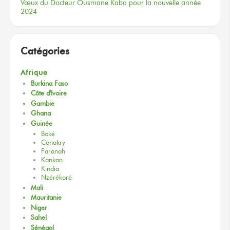
Vœux
du Docteur
Ousmane Kaba
pour la nouvelle
année
2024
Catégories
Afrique
Burkina Faso
Côte d'Ivoire
Gambie
Ghana
Guinée
Boké
Conakry
Faranah
Kankan
Kindia
Nzérékoré
Mali
Mauritanie
Niger
Sahel
Sénégal