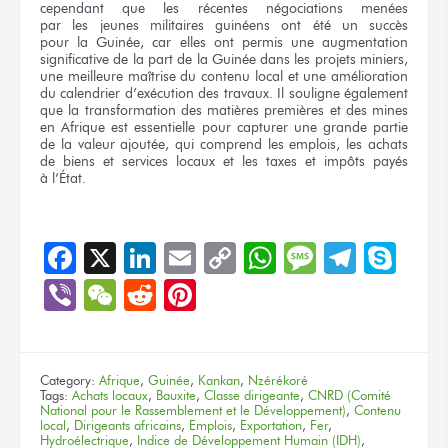
cependant
que les récentes
négociations menées
par les jeunes
militaires guinéens
ont été
un succès
pour la Guinée,
car
elles ont permis
une augmentation
significative
de la part
de la Guinée
dans
les projets
miniers,
une meilleure
maîtrise
du contenu local
et une amélioration
du calendrier
d’exécution
des travaux.
Il souligne
également
que la transformation
des matières
premières
et des mines
en Afrique
est essentielle
pour capturer
une grande
partie
de la valeur
ajoutée,
qui comprend
les emplois,
les achats
de biens
et services
locaux
et les taxes
et impôts
payés
à l’État.
Facebook
X
LinkedIn
Email
Copy
WhatsApp
Message
Teleg
Sky
Link
Viber
WeChat
Reddit
Pinterest
Category:
Afrique
,
Guinée
,
Kankan
,
Nzérékoré
Tags:
Achats locaux
,
Bauxite
,
Classe dirigeante
,
CNRD (Comité
National pour le Rassemblement et le Développement)
,
Contenu
local
,
Dirigeants africains
,
Emplois
,
Exportation
,
Fer
,
Hydroélectrique
,
Indice de Développement Humain (IDH)
,