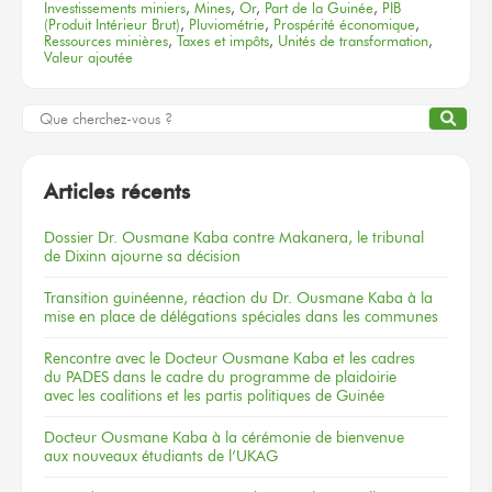
Investissements miniers
,
Mines
,
Or
,
Part de la Guinée
,
PIB
(Produit Intérieur Brut)
,
Pluviométrie
,
Prospérité économique
,
Ressources minières
,
Taxes et impôts
,
Unités de transformation
,
Valeur ajoutée
Articles récents
Dossier
Dr. Ousmane Kaba
contre Makanera,
le tribunal
de Dixinn
ajourne
sa décision
Transition guinéenne, réaction du Dr. Ousmane Kaba à la
mise en place de délégations spéciales dans les communes
Rencontre
avec le Docteur
Ousmane Kaba
et les cadres
du PADES
dans le cadre
du programme
de plaidoirie
avec les coalitions
et les partis
politiques
de Guinée
Docteur
Ousmane Kaba
à la cérémonie
de bienvenue
aux nouveaux
étudiants
de l’UKAG