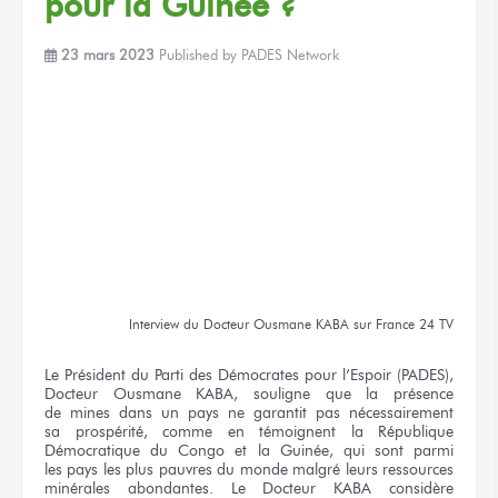
pour la Guinée ?
23 mars 2023
Published by
PADES Network
Interview
du Docteur
Ousmane KABA
sur France 24 TV
Le Président
du Parti
des Démocrates
pour l’Espoir
(PADES),
Docteur
Ousmane KABA,
souligne
que la présence
de mines
dans un pays
ne garantit
pas nécessairement
sa prospérité,
comme
en témoignent
la République
Démocratique
du Congo
et la Guinée,
qui sont
parmi
les pays
les plus
pauvres
du monde
malgré
leurs ressources
minérales abondantes.
Le Docteur
KABA considère