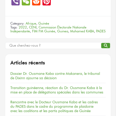
Viber
WeChat
Reddit
Pinterest
Category:
Afrique
,
Guinée
Tags:
2022
,
CENI
,
Commission Électorale Nationale
Indépendante
,
FIM FM Guinée
,
Guinea
,
Mohamed KABA
,
PADES
Articles récents
Dossier
Dr. Ousmane Kaba
contre Makanera,
le tribunal
de Dixinn
ajourne
sa décision
Transition guinéenne, réaction du Dr. Ousmane Kaba à la
mise en place de délégations spéciales dans les communes
Rencontre
avec le Docteur
Ousmane Kaba
et les cadres
du PADES
dans le cadre
du programme
de plaidoirie
avec les coalitions
et les partis
politiques
de Guinée