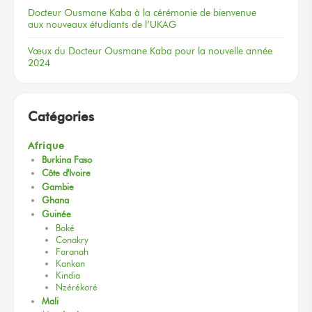
Docteur
Ousmane Kaba
à la cérémonie
de bienvenue
aux nouveaux
étudiants
de l’UKAG
Vœux
du Docteur
Ousmane Kaba
pour la nouvelle
année
2024
Catégories
Afrique
Burkina Faso
Côte d'Ivoire
Gambie
Ghana
Guinée
Boké
Conakry
Faranah
Kankan
Kindia
Nzérékoré
Mali