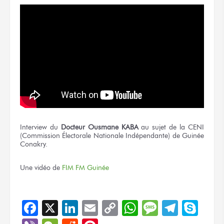
Interview du
Docteur Ousmane KABA
au sujet de la CENI
(Commission Électorale Nationale Indépendante) de Guinée
Conakry.
Une vidéo de
FIM FM Guinée
Facebook
X
LinkedIn
Email
Copy
WhatsApp
Message
Teleg
Sky
Link