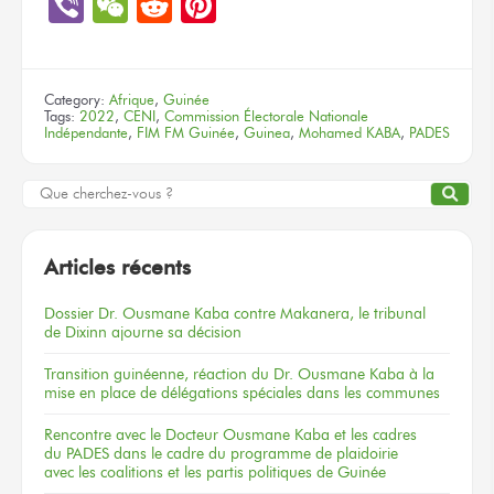
Viber
WeChat
Reddit
Pinterest
Category:
Afrique
,
Guinée
Tags:
2022
,
CENI
,
Commission Électorale Nationale
Indépendante
,
FIM FM Guinée
,
Guinea
,
Mohamed KABA
,
PADES
Articles récents
Dossier
Dr. Ousmane Kaba
contre Makanera,
le tribunal
de Dixinn
ajourne
sa décision
Transition guinéenne, réaction du Dr. Ousmane Kaba à la
mise en place de délégations spéciales dans les communes
Rencontre
avec le Docteur
Ousmane Kaba
et les cadres
du PADES
dans le cadre
du programme
de plaidoirie
avec les coalitions
et les partis
politiques
de Guinée