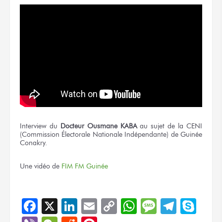
Interview du
Docteur Ousmane KABA
au sujet de la CENI
(Commission Électorale Nationale Indépendante) de Guinée
Conakry.
Une vidéo de
FIM FM Guinée
Facebook
X
LinkedIn
Email
Copy
WhatsApp
Message
Teleg
Sky
Link