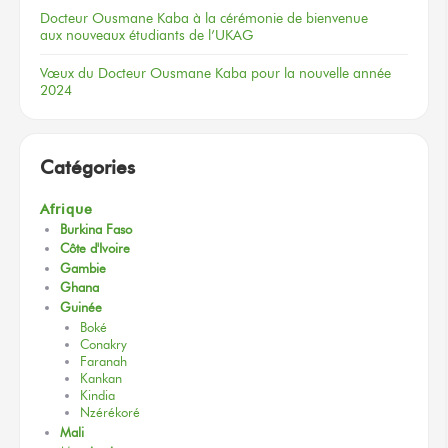
Docteur
Ousmane Kaba
à la cérémonie
de bienvenue
aux nouveaux
étudiants
de l’UKAG
Vœux
du Docteur
Ousmane Kaba
pour la nouvelle
année
2024
Catégories
Afrique
Burkina Faso
Côte d'Ivoire
Gambie
Ghana
Guinée
Boké
Conakry
Faranah
Kankan
Kindia
Nzérékoré
Mali