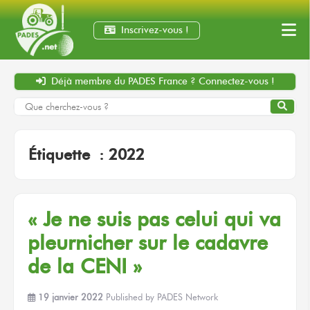
Inscrivez-vous !
Déjà membre
du PADES France ?
Connectez-vous !
Étiquette :
2022
« Je ne suis pas celui qui va
pleurnicher sur le cadavre
de la CENI »
19 janvier 2022
Published by
PADES Network