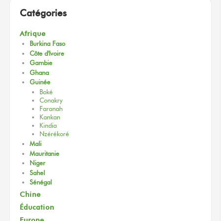
Catégories
Afrique
Burkina Faso
Côte d'Ivoire
Gambie
Ghana
Guinée
Boké
Conakry
Faranah
Kankan
Kindia
Nzérékoré
Mali
Mauritanie
Niger
Sahel
Sénégal
Chine
Éducation
Europe