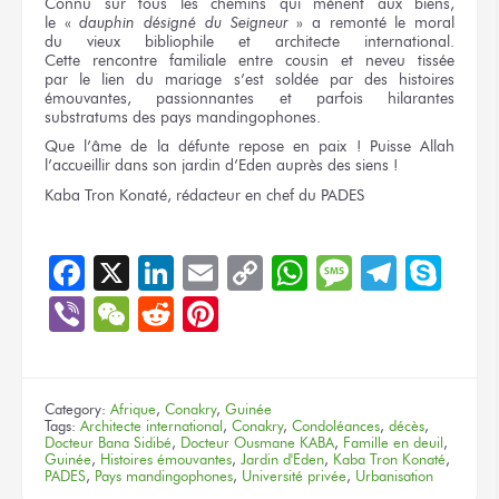
Connu
sur tous
les chemins
qui mènent
aux biens,
le «
dauphin
désigné
du Seigneur
»
a remonté
le moral
du vieux
bibliophile
et architecte
international.
Cette rencontre
familiale entre cousin
et neveu
tissée
par le lien
du mariage
s’est soldée
par des histoires
émouvantes, passionnantes
et parfois
hilarantes
substratums
des pays
mandingophones.
Que l’âme
de la défunte
repose
en paix !
Puisse Allah
l’accueillir dans
son jardin
d’Eden auprès
des siens !
Kaba Tron Konaté, rédacteur
en chef
du PADES
Facebook
X
LinkedIn
Email
Copy
WhatsApp
Message
Teleg
Sky
Link
Viber
WeChat
Reddit
Pinterest
Category:
Afrique
,
Conakry
,
Guinée
Tags:
Architecte international
,
Conakry
,
Condoléances
,
décès
,
Docteur Bana Sidibé
,
Docteur Ousmane KABA
,
Famille en deuil
,
Guinée
,
Histoires émouvantes
,
Jardin d'Eden
,
Kaba Tron Konaté
,
PADES
,
Pays mandingophones
,
Université privée
,
Urbanisation