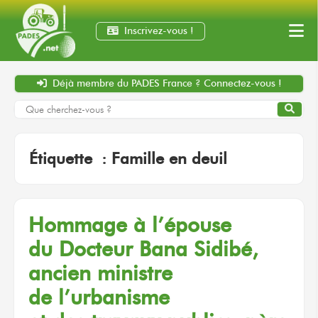
Inscrivez-vous !
Déjà membre
du PADES France ?
Connectez-vous !
Étiquette :
Famille en deuil
Hommage
à l’épouse
du Docteur
Bana Sidibé,
ancien ministre
de l’urbanisme