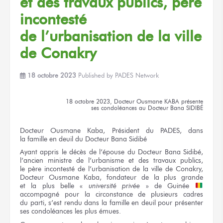
et des travaux
publics, père
incontesté
de l’urbanisation
de la ville
de Conakry
18 octobre 2023
Published by
PADES Network
18 octobre 2023,
Docteur
Ousmane KABA
présente
ses condoléances
au Docteur
Bana SIDIBÉ
Docteur
Ousmane Kaba,
Président
du PADES,
dans
la famille
en deuil
du Docteur
Bana Sidibé
Ayant appris
le décès
de l’épouse
du Docteur
Bana Sidibé,
l’ancien ministre
de l’urbanisme
et des travaux
publics,
le père
incontesté
de l’urbanisation
de la ville
de Conakry,
Docteur
Ousmane Kaba,
fondateur
de la plus
grande
et la plus
belle
«
université
privée
»
de Guinée
accompagné pour
la circonstance
de plusieurs
cadres
du parti,
s’est rendu dans
la famille
en deuil
pour présenter
ses condoléances
les plus
émues.