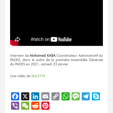
Interview de
Mohamed KABA
Coordinateur Administratif du
PADES, dans le cadre de la première Assemblée Générale
du PADES en 2021, samedi 23 janvier.
Une vidéo de
Star21TV
Facebook
X
LinkedIn
Email
Copy
WhatsApp
Message
Teleg
Sky
Link
Viber
WeChat
Reddit
Pinterest