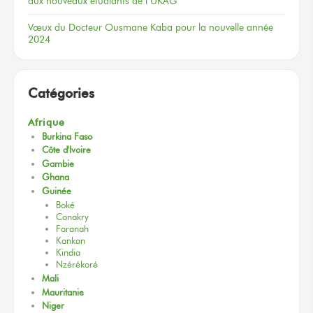
aux nouveaux
étudiants
de l’UKAG
Vœux
du Docteur
Ousmane Kaba
pour la nouvelle
année
2024
Catégories
Afrique
Burkina Faso
Côte d'Ivoire
Gambie
Ghana
Guinée
Boké
Conakry
Faranah
Kankan
Kindia
Nzérékoré
Mali
Mauritanie
Niger