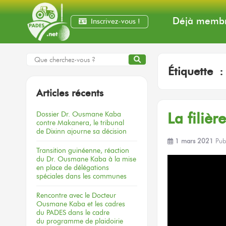
Déjà membr
Inscrivez-vous !
Étiquette 
Articles récents
Dossier
Dr. Ousmane Kaba
La filiè
contre Makanera,
le tribunal
de Dixinn
ajourne
sa décision
1 mars 2021
Pub
Transition guinéenne, réaction
du Dr. Ousmane Kaba à la mise
en place de délégations
spéciales dans les communes
Rencontre
avec le Docteur
Ousmane Kaba
et les cadres
du PADES
dans le cadre
du programme
de plaidoirie