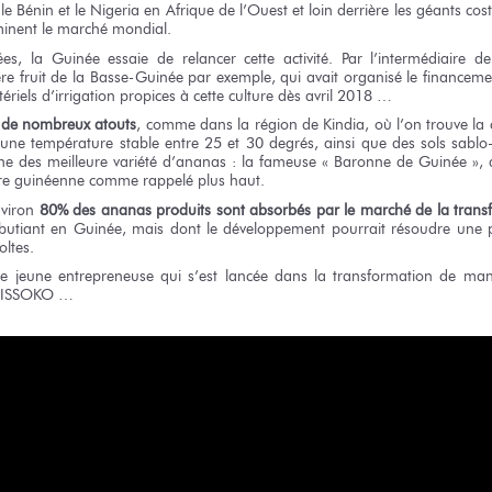
le Bénin et le Nigeria en Afrique de l’Ouest et loin derrière les géants cost
ominent le marché mondial.
s, la Guinée essaie de relancer cette activité. Par l’intermédiaire d
ière fruit de la Basse-Guinée par exemple, qui avait organisé le financemen
ériels d’irrigation propices à cette culture dès avril 2018 …
 de nombreux atouts
, comme dans la région de Kindia, où l’on trouve la
, une température stable entre 25 et 30 degrés, ainsi que des sols sablo-
ne des meilleure variété d’ananas : la fameuse « Baronne de Guinée », q
ture guinéenne comme rappelé plus haut.
nviron
80% des ananas produits sont absorbés par le marché de la trans
lbutiant en Guinée, mais dont le développement pourrait résoudre une 
oltes.
e jeune entrepreneuse qui s’est lancée dans la transformation de ma
CISSOKO …