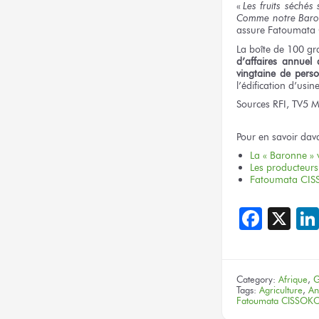
«
Les fruits séchés
Comme notre Baronn
assure Fatoumata
La boîte de 100 gr
d’affaires annue
vingtaine de pers
l’édification d’usin
Sources RFI, TV5 
Pour en savoir dav
La « Baronne » v
Les producteurs 
Fatoumata CISSO
Face
X
Category:
Afrique
,
G
Tags:
Agriculture
,
An
Fatoumata CISSOK