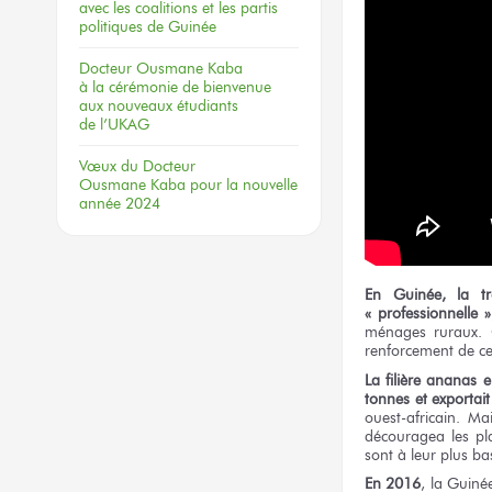
avec les coalitions
et les partis
politiques
de Guinée
Docteur
Ousmane Kaba
à la cérémonie
de bienvenue
aux nouveaux
étudiants
de l’UKAG
Vœux
du Docteur
Ousmane Kaba
pour la nouvelle
année 2024
En Guinée, la tr
« professionnelle »
ménages ruraux. C
renforcement de ce
La filière ananas 
tonnes et exportait
ouest-africain. Ma
découragea les pla
sont à leur plus ba
En 2016
, la Guiné