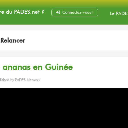
e du PADES
.net
?
Connectez-vous !
Le PADE
:
Relancer
re ananas en Guinée
lished by
PADES Network