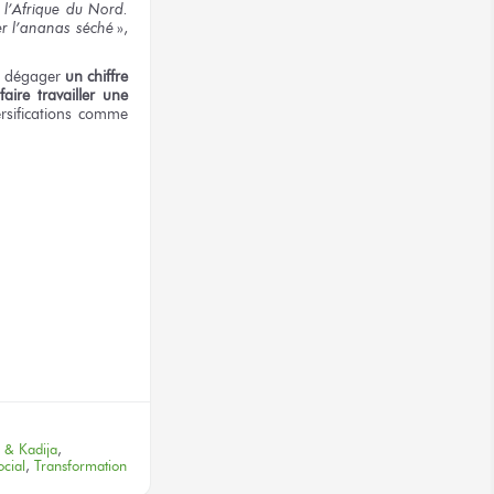
 l’Afrique du Nord.
er l’ananas séché
»,
de dégager
un chiffre
faire travailler une
rsifications comme
terest
 & Kadija
,
ocial
,
Transformation