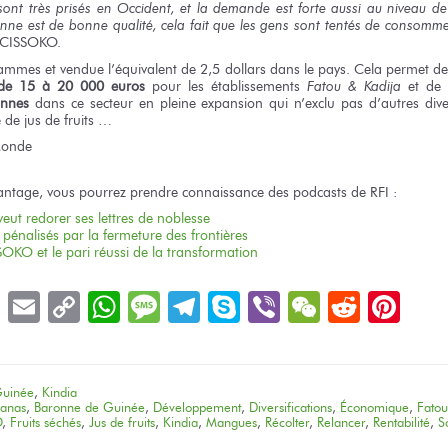
 sont très prisés en Occident, et la demande est forte aussi au niveau de
e est de bonne qualité, cela fait que les gens sont tentés de consomm
 CISSOKO.
ammes et vendue l’équivalent de 2,5 dollars dans le pays. Cela permet 
l de 15 à 20 000 euros
pour les établissements
Fatou & Kadija
et de
onnes
dans ce secteur en pleine expansion qui n’exclu pas d’autres dive
e de jus de fruits …
Monde
antage, vous pourrez prendre connaissance des podcasts de RFI :
eut redorer ses lettres de noblesse
pénalisés par la fermeture des frontières
KO et le pari réussi de la transformation
book
LinkedIn
Email
Copy
WhatsApp
Message
Telegram
Skype
Viber
WeChat
Reddit
Pin
Link
uinée
,
Kindia
anas
,
Baronne de Guinée
,
Développement
,
Diversifications
,
Économique
,
Fatou
O
,
Fruits séchés
,
Jus de fruits
,
Kindia
,
Mangues
,
Récolter
,
Relancer
,
Rentabilité
,
S