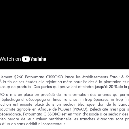
ulement $260 Fatoumata CISSOKO lance les établissements
Fatou & Ka
À la fin de ses études elle rejoint sa mère pour l’aider à la plantation et
aucoup de produits.
Des pertes
qui pouvaient atteindre
jusqu’à 20 %
de la
O a mis en place un procédé de transformation des ananas qui perme
ge, épluchage et découpage en fines tranches, ni trop épaisses, ni trop fi
duction est ensuite placé dans un séchoir électrique, don de la Banq
ctivité agricole en Afrique de l’Ouest (PPAAO). L’électricité n’est pas 
a dépendance, Fatoumata CISSOKO est en train d’associé à ce séchoir des
ien perdre de leur valeur nutritionnelle les tranches d’ananas sont p
s d’un an sans additif ni conservateur.