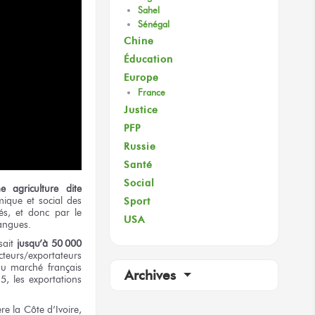
Sahel
Sénégal
Chine
Éducation
Europe
France
Justice
PFP
Russie
Santé
Social
 agriculture dite
ique et social des
Sport
és, et donc par le
USA
angues
.
sait
jusqu’à 50 000
cteurs/exportateurs
 du marché français
Archives
5, les exportations
re la Côte d’Ivoire,