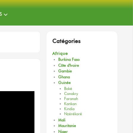
S
Catégories
Afrique
Burkina Faso
Côte d'Ivoire
Gambie
Ghana
Guinée
Boké
Conakry
Faranah
Kankan
Kindia
Nzérékoré
Mali
Mauritanie
Niger