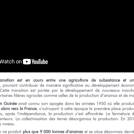
ansition est en cours entre une agriculture de subsistance et une
, pouvant contribuer de manière significative au développement économ
ette transition est portée par le développement de nouveaux march
rtaines filières agricoles comme celles de la production d’ananas
et de m
en Guinée
avait connu son apogée dans les années 1950 où elle produi
 alors vers la France
, s’octroyant à cette époque la première place produ
is, après l’indépendance, la production s’est effondrée. La fermeture
nteurs. La collectivisation des terres désorganisa la production. En 201
s niveau.
e ne produit
plus que 9 000 tonnes d’ananas
et se situe désormais derriè