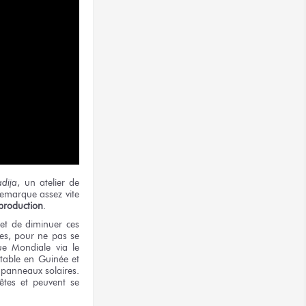
dija
, un atelier de
 remarque assez vite
 production
.
t de diminuer ces
nes, pour ne pas se
ue Mondiale via le
stable en Guinée et
 panneaux solaires.
rêtes et peuvent se