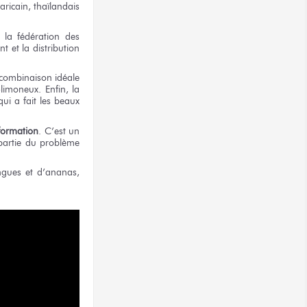
aricain, thaïlandais
e la fédération des
t et la distribution
 combinaison idéale
limoneux. Enfin, la
ui a fait les beaux
formation
. C’est un
partie du problème
ngues et d’ananas,