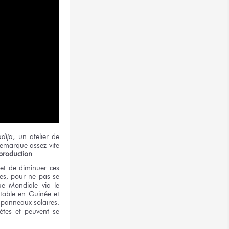
dija
, un atelier de
 remarque assez vite
 production
.
t de diminuer ces
nes, pour ne pas se
ue Mondiale via le
stable en Guinée et
 panneaux solaires.
rêtes et peuvent se