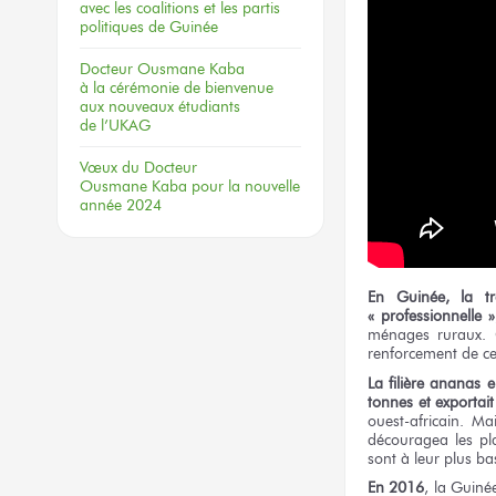
avec les coalitions
et les partis
politiques
de Guinée
Docteur
Ousmane Kaba
à la cérémonie
de bienvenue
aux nouveaux
étudiants
de l’UKAG
Vœux
du Docteur
Ousmane Kaba
pour la nouvelle
année 2024
En Guinée, la tr
« professionnelle »
ménages ruraux. C
renforcement de ce
La filière ananas 
tonnes et exportait
ouest-africain. Ma
découragea les pla
sont à leur plus ba
En 2016
, la Guiné