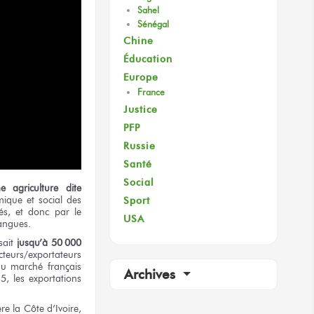
Sahel
Sénégal
Chine
Éducation
Europe
France
Justice
PFP
Russie
Santé
Social
 agriculture dite
ique et social des
Sport
és, et donc par le
USA
angues
.
sait
jusqu’à 50 000
cteurs/exportateurs
 du marché français
Archives
5, les exportations
re la Côte d’Ivoire,