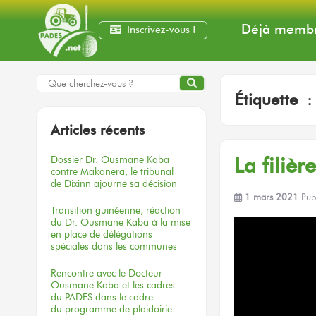
Déjà membr
Inscrivez-vous !
Étiquette 
Articles récents
Dossier
Dr. Ousmane Kaba
La filiè
contre Makanera,
le tribunal
de Dixinn
ajourne
sa décision
1 mars 2021
Pub
Transition guinéenne, réaction
du Dr. Ousmane Kaba à la mise
en place de délégations
spéciales dans les communes
Rencontre
avec le Docteur
Ousmane Kaba
et les cadres
du PADES
dans le cadre
du programme
de plaidoirie