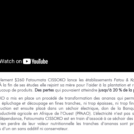
ulement $260 Fatoumata CISSOKO lance les établissements
Fatou & Ka
À la fin de ses études elle rejoint sa mère pour l’aider à la plantation et
aucoup de produits.
Des pertes
qui pouvaient atteindre
jusqu’à 20 %
de la
O a mis en place un procédé de transformation des ananas qui perme
ge, épluchage et découpage en fines tranches, ni trop épaisses, ni trop fi
duction est ensuite placé dans un séchoir électrique, don de la Banq
ctivité agricole en Afrique de l’Ouest (PPAAO). L’électricité n’est pas 
a dépendance, Fatoumata CISSOKO est en train d’associé à ce séchoir des
ien perdre de leur valeur nutritionnelle les tranches d’ananas sont p
s d’un an sans additif ni conservateur.