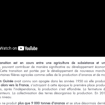
ansition est en cours entre une agriculture de subsistance et une
, pouvant contribuer de manière significative au développement économ
ette transition est portée par le développement de nouveaux march
rtaines filières agricoles comme celles de la production d’ananas
et de m
en Guinée
avait connu son apogée dans les années 1950 où elle produi
 alors vers la France
, s’octroyant à cette époque la première place produ
is, après l’indépendance, la production s’est effondrée. La fermeture
nteurs. La collectivisation des terres désorganisa la production. En 201
s niveau.
e ne produit
plus que 9 000 tonnes d’ananas
et se situe désormais derriè