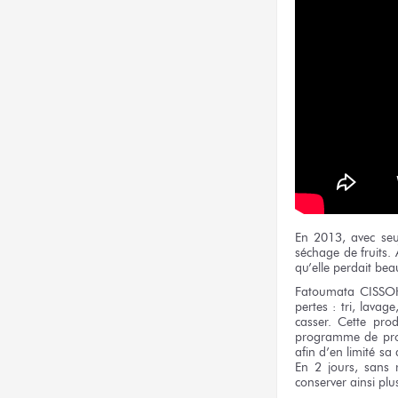
En 2013, avec se
séchage de fruits. 
qu’elle perdait be
Fatoumata CISSOK
pertes : tri, lava
casser. Cette pro
programme de produ
afin d’en limité s
En 2 jours, sans r
conserver ainsi plu