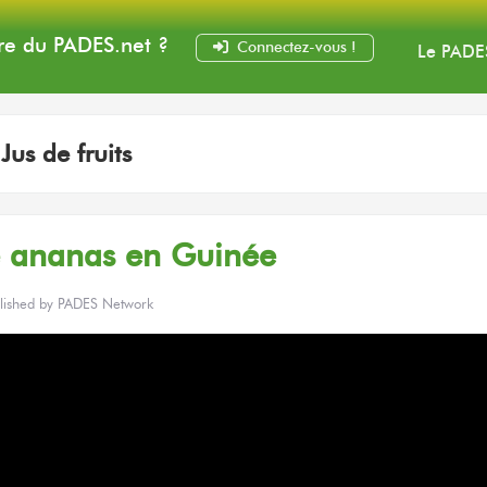
e du PADES
.net
?
Connectez-vous !
Le PADE
:
Jus de fruits
re ananas en Guinée
lished by
PADES Network