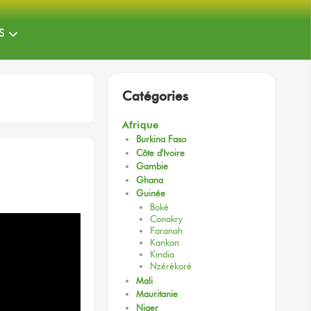
S
Catégories
Afrique
Burkina Faso
Côte d'Ivoire
Gambie
Ghana
Guinée
Boké
Conakry
Faranah
Kankan
Kindia
Nzérékoré
Mali
Mauritanie
Niger