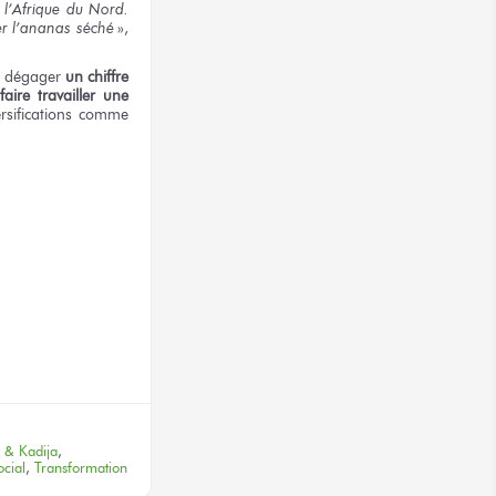
 l’Afrique du Nord.
er l’ananas séché
»,
de dégager
un chiffre
faire travailler une
rsifications comme
terest
 & Kadija
,
ocial
,
Transformation