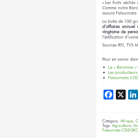
«
Les fruits séchés
Comme notre Baronn
assure Fatoumata
La boîte de 100 gr
d’affaires annue
vingtaine de pers
l’édification d’usin
Sources RFI, TV5 
Pour en savoir dav
La « Baronne » v
Les producteurs 
Fatoumata CISSO
Face
X
Category:
Afrique
,
G
Tags:
Agriculture
,
An
Fatoumata CISSOK