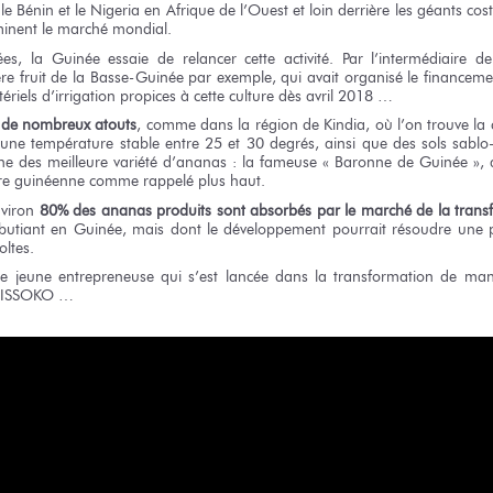
le Bénin et le Nigeria en Afrique de l’Ouest et loin derrière les géants cost
ominent le marché mondial.
s, la Guinée essaie de relancer cette activité. Par l’intermédiaire d
ière fruit de la Basse-Guinée par exemple, qui avait organisé le financemen
ériels d’irrigation propices à cette culture dès avril 2018 …
 de nombreux atouts
, comme dans la région de Kindia, où l’on trouve la
, une température stable entre 25 et 30 degrés, ainsi que des sols sablo-
ne des meilleure variété d’ananas : la fameuse « Baronne de Guinée », q
ture guinéenne comme rappelé plus haut.
nviron
80% des ananas produits sont absorbés par le marché de la trans
lbutiant en Guinée, mais dont le développement pourrait résoudre une 
oltes.
e jeune entrepreneuse qui s’est lancée dans la transformation de ma
CISSOKO …