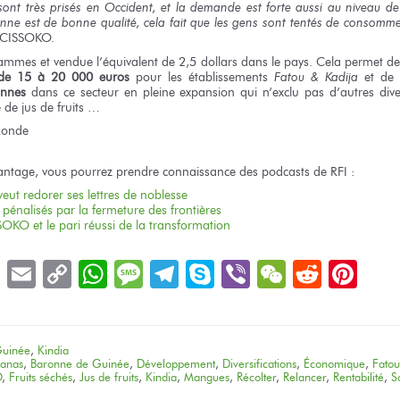
 sont très prisés en Occident, et la demande est forte aussi au niveau de
e est de bonne qualité, cela fait que les gens sont tentés de consomm
 CISSOKO.
ammes et vendue l’équivalent de 2,5 dollars dans le pays. Cela permet 
l de 15 à 20 000 euros
pour les établissements
Fatou & Kadija
et de
onnes
dans ce secteur en pleine expansion qui n’exclu pas d’autres dive
e de jus de fruits …
Monde
antage, vous pourrez prendre connaissance des podcasts de RFI :
eut redorer ses lettres de noblesse
pénalisés par la fermeture des frontières
KO et le pari réussi de la transformation
book
LinkedIn
Email
Copy
WhatsApp
Message
Telegram
Skype
Viber
WeChat
Reddit
Pin
Link
uinée
,
Kindia
anas
,
Baronne de Guinée
,
Développement
,
Diversifications
,
Économique
,
Fatou
O
,
Fruits séchés
,
Jus de fruits
,
Kindia
,
Mangues
,
Récolter
,
Relancer
,
Rentabilité
,
S