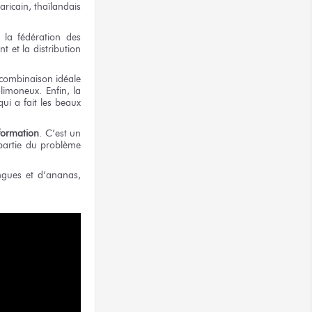
aricain, thaïlandais
e la fédération des
t et la distribution
 combinaison idéale
limoneux. Enfin, la
ui a fait les beaux
formation
. C’est un
partie du problème
ngues et d’ananas,