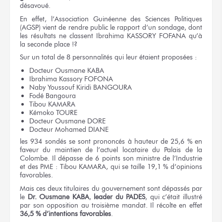
désavoué.
En effet, l’Association Guinéenne des Sciences Politiques
(AGSP) vient de rendre public le rapport d’un sondage, dont
les résultats ne classent Ibrahima KASSORY FOFANA qu’à
la seconde place !?
Sur un total de 8 personnalités qui leur étaient proposées :
Docteur Ousmane KABA
Ibrahima Kassory FOFONA
Naby Youssouf Kiridi BANGOURA
Fodé Bangoura
Tibou KAMARA
Kémoko TOURE
Docteur Ousmane DORE
Docteur Mohamed DIANE
les 934 sondés se sont prononcés à hauteur de 25,6 % en
faveur du maintien de l’actuel locataire du Palais de la
Colombe. Il dépasse de 6 points son ministre de l’Industrie
et des PME : Tibou KAMARA, qui se taille 19,1 % d’opinions
favorables.
Mais ces deux titulaires du gouvernement sont dépassés par
le
Dr. Ousmane KABA
,
leader du PADES
, qui c’était illustré
par son opposition au troisième mandat. Il récolte en effet
36,5 % d’intentions favorables
.