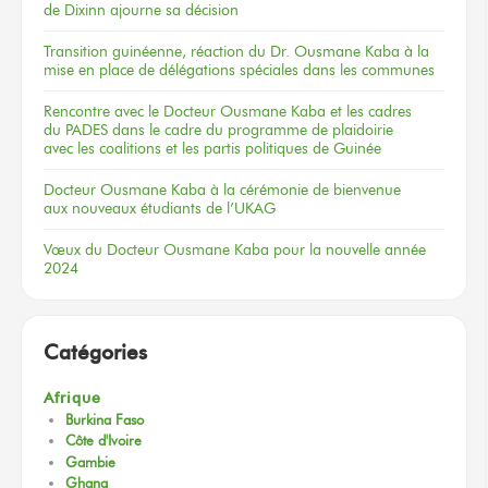
de Dixinn
ajourne
sa décision
Transition guinéenne, réaction du Dr. Ousmane Kaba à la
mise en place de délégations spéciales dans les communes
Rencontre
avec le Docteur
Ousmane Kaba
et les cadres
du PADES
dans le cadre
du programme
de plaidoirie
avec les coalitions
et les partis
politiques
de Guinée
Docteur
Ousmane Kaba
à la cérémonie
de bienvenue
aux nouveaux
étudiants
de l’UKAG
Vœux
du Docteur
Ousmane Kaba
pour la nouvelle
année
2024
Catégories
Afrique
Burkina Faso
Côte d'Ivoire
Gambie
Ghana