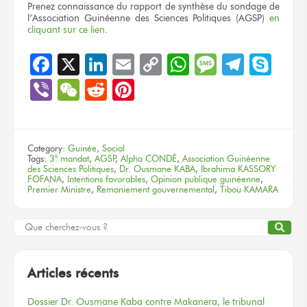
Prenez connaissance du rapport de synthèse du sondage de
l’Association Guinéenne des Sciences Politiques (AGSP)
en
cliquant sur ce lien
.
Facebook
X
LinkedIn
Email
Copy
WhatsApp
Message
Teleg
Sky
Link
Viber
WeChat
Reddit
Pinterest
Category:
Guinée
,
Social
Tags:
3° mandat
,
AGSP
,
Alpha CONDÉ
,
Association Guinéenne
des Sciences Politiques
,
Dr. Ousmane KABA
,
Ibrahima KASSORY
FOFANA
,
Intentions favorables
,
Opinion publique guinéenne
,
Premier Ministre
,
Remaniement gouvernemental
,
Tibou KAMARA
Articles récents
Dossier
Dr. Ousmane Kaba
contre Makanera,
le tribunal