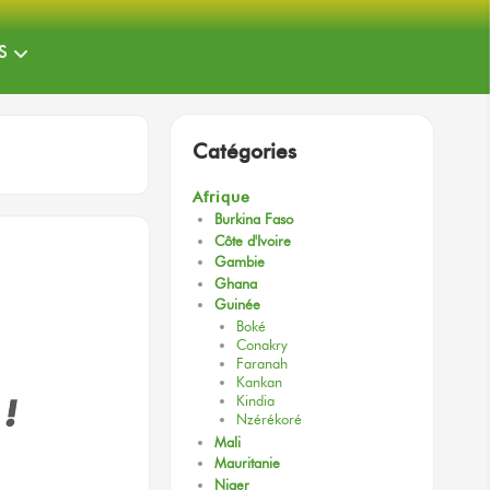
S
Catégories
Afrique
Burkina Faso
Côte d'Ivoire
Gambie
Ghana
Guinée
Boké
Conakry
Faranah
Kankan
Kindia
Nzérékoré
Mali
Mauritanie
Niger