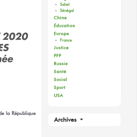
Sahel
Sénégal
Chine
Éducation
Europe
France
Justice
PFP
Russie
Santé
Social
Sport
USA
e de la République
Archives
terest