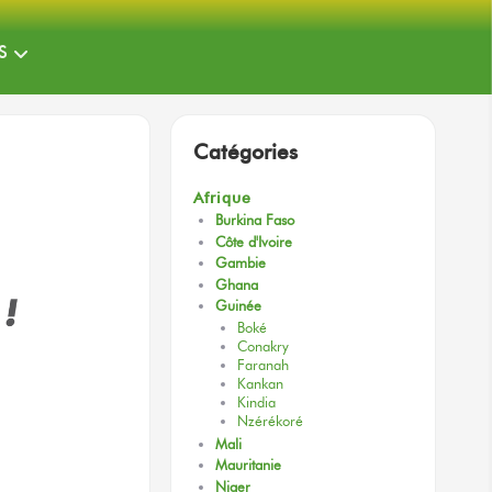
S
Catégories
Afrique
Burkina Faso
Côte d'Ivoire
Gambie
Ghana
Guinée
Boké
Conakry
Faranah
Kankan
Kindia
Nzérékoré
Mali
Mauritanie
Niger