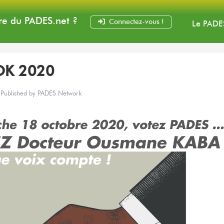
e du PADES
.net
?
Connectez-vous !
Le PADE
OK 2020
Published by
PADES Network