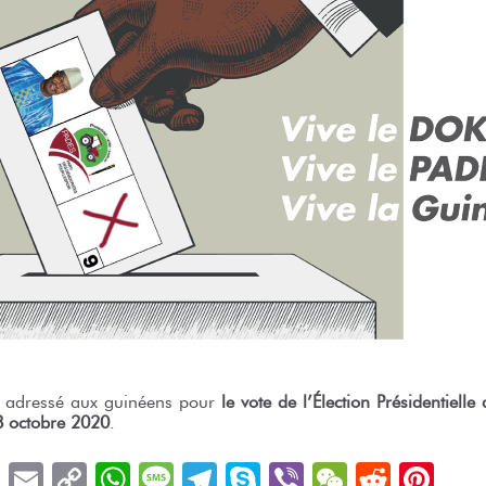
e adressé aux guinéens pour
le vote de l’Élection Présidentiell
8 octobre 2020
.
book
LinkedIn
Email
Copy
WhatsApp
Message
Telegram
Skype
Viber
WeChat
Reddit
Pin