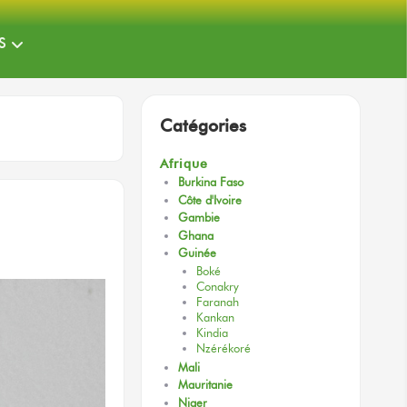
S
Catégories
Afrique
Burkina Faso
Côte d'Ivoire
Gambie
Ghana
Guinée
Boké
Conakry
Faranah
Kankan
Kindia
Nzérékoré
Mali
Mauritanie
Niger