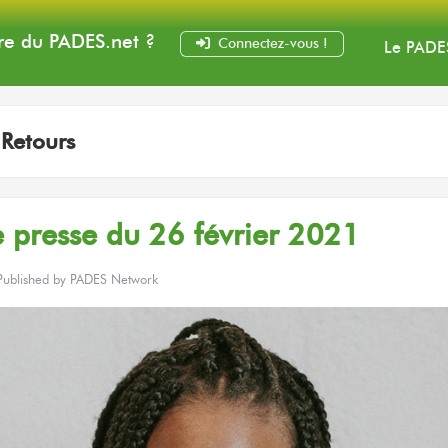
e du PADES
.net
?
Connectez-vous !
Le PADE
:
Retours
 presse du 26 février 2021
Published by
PADES Network