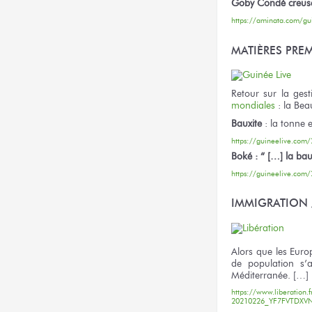
Goby Condé creus
https://aminata.com/gu
MATIÈRES PREM
Retour sur la ges
mondiales
: la Beau
Bauxite
: la tonne 
https://guineelive.com/
Boké : “ […] la bau
https://guineelive.com/
IMMIGRATION 
Alors que les Euro
de population s’
Méditerranée. […]
https://www.liberation.f
20210226_YF7FVTDX