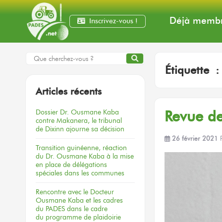
Déjà membr
Inscrivez-vous !
Étiquette 
Articles récents
Dossier
Dr. Ousmane Kaba
Revue de
contre Makanera,
le tribunal
de Dixinn
ajourne
sa décision
26 février 2021
Transition guinéenne, réaction
du Dr. Ousmane Kaba à la mise
en place de délégations
spéciales dans les communes
Rencontre
avec le Docteur
Ousmane Kaba
et les cadres
du PADES
dans le cadre
du programme
de plaidoirie