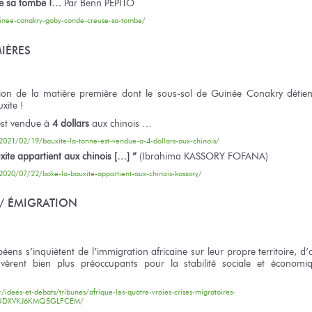
e sa tombe !…
Par Benn PEPITO
inee-conakry-goby-conde-creuse-sa-tombe/
IÈRES
tion de la matière première dont le sous-sol de Guinée Conakry détie
xite !
est vendue à
4 dollars
aux chinois …
2021/02/19/bauxite-la-tonne-est-vendue-a-4-dollars-aux-chinois/
xite appartient aux chinois […] ”
(Ibrahima KASSORY FOFANA)
2020/07/22/boke-la-bauxite-appartient-aux-chinois-kassory/
/ ÉMIGRATION
péens s’inquiètent de l’immigration africaine sur leur propre territoire, 
avèrent bien plus préoccupants pour la stabilité sociale et économ
r/idees-et-debats/tribunes/afrique-les-quatre-vraies-crises-migratoires-
VNDXVKJ6KMQ5GLFCEM/