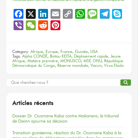
Facebook
X
LinkedIn
Email
Copy
WhatsApp
Message
Teleg
Sky
Link
Viber
WeChat
Reddit
Pinterest
Category:
Afrique
,
Europe
,
France
,
Guinée
,
USA
Tags:
Alpha CONDÉ
,
Bintou KEITA
,
Déploiement rapide
,
Jeune
Afrique
,
Matière première
,
MONUSCO
,
MSF
,
ONU
,
République
Démocratique du Congo
,
Réserve mondiale
,
Vaccin
,
Virus Ebola
Articles récents
Dossier
Dr. Ousmane Kaba
contre Makanera,
le tribunal
de Dixinn
ajourne
sa décision
Transition guinéenne, réaction du Dr. Ousmane Kaba à la
mise en place de délégations spéciales dans les communes