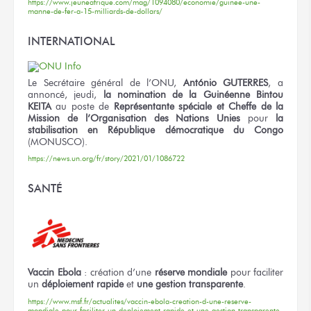
https://www.jeuneafrique.com/mag/1094080/economie/guinee-une-
manne-de-fer-a-15-milliards-de-dollars/
INTERNATIONAL
Le Secrétaire général de l’ONU,
António GUTERRES
, a
annoncé, jeudi,
la nomination de la Guinéenne Bintou
KEITA
au poste de
Représentante spéciale et Cheffe de la
Mission de l’Organisation des Nations Unies
pour
la
stabilisation en République démocratique du Congo
(MONUSCO).
https://news.un.org/fr/story/2021/01/1086722
SANTÉ
Vaccin Ebola
: création d’une
réserve mondiale
pour faciliter
un
déploiement rapide
et
une gestion transparente
.
https://www.msf.fr/actualites/vaccin-ebola-creation-d-une-reserve-
mondiale-pour-faciliter-un-deploiement-rapide-et-une-gestion-transparente