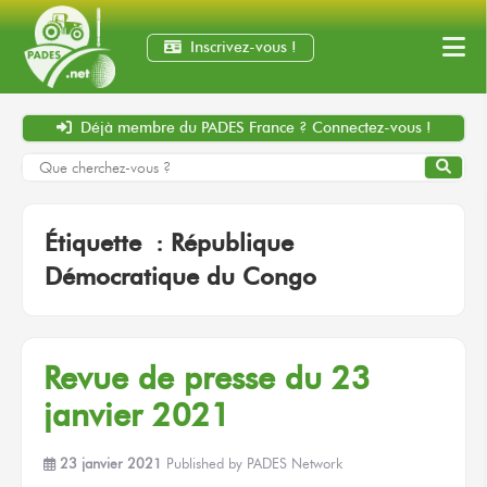
Inscrivez-vous !
Déjà membre
du PADES France ?
Connectez-vous !
Étiquette :
République
Démocratique du Congo
Revue de presse du 23
janvier 2021
23 janvier 2021
Published by
PADES Network