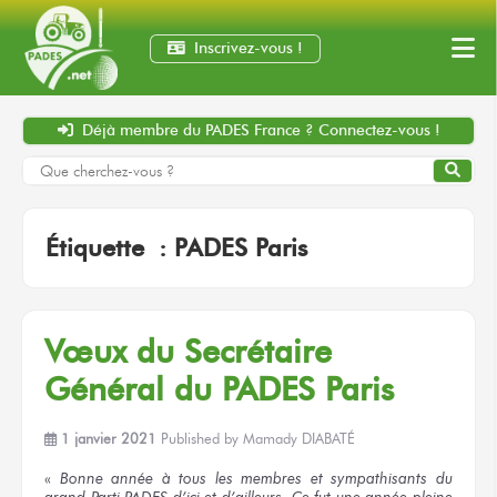
Inscrivez-vous !
Déjà membre
du PADES France ?
Connectez-vous !
Étiquette :
PADES Paris
Vœux du Secrétaire
Général du PADES Paris
1 janvier 2021
Published by
Mamady DIABATÉ
«
Bonne année à tous les membres et sympathisants du