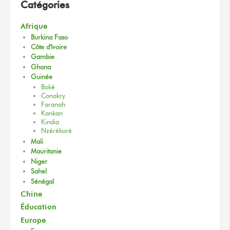
Catégories
Afrique
Burkina Faso
Côte d'Ivoire
Gambie
Ghana
Guinée
Boké
Conakry
Faranah
Kankan
Kindia
Nzérékoré
Mali
Mauritanie
Niger
Sahel
Sénégal
Chine
Éducation
Europe