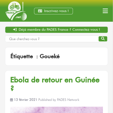
Inscrivez-vous !
Déjà membre
du PADES France ?
Connectez-vous !
Étiquette :
Goueké
Ebola de retour en Guinée
?
13 février 2021
Published by
PADES Network