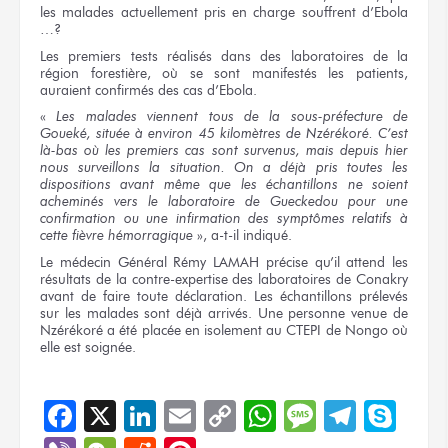
les malades actuellement pris en charge souffrent d’Ebola
…?
Les premiers tests réalisés dans des laboratoires de la
région forestière, où se sont manifestés les patients,
auraient confirmés des cas d’Ebola.
«
Les malades viennent tous de la sous-préfecture de
Goueké, située à environ 45 kilomètres de Nzérékoré. C’est
là-bas où les premiers cas sont survenus, mais depuis hier
nous surveillons la situation. On a déjà pris toutes les
dispositions avant même que les échantillons ne soient
acheminés vers le laboratoire de Gueckedou pour une
confirmation ou une infirmation des symptômes relatifs à
cette fièvre hémorragique
», a-t-il indiqué.
Le médecin Général Rémy LAMAH précise qu’il attend les
résultats de la contre-expertise des laboratoires de Conakry
avant de faire toute déclaration. Les échantillons prélevés
sur les malades sont déjà arrivés. Une personne venue de
Nzérékoré a été placée en isolement au CTEPI de Nongo où
elle est soignée.
Facebook
X
LinkedIn
Email
Copy
WhatsApp
Message
Teleg
Sky
Link