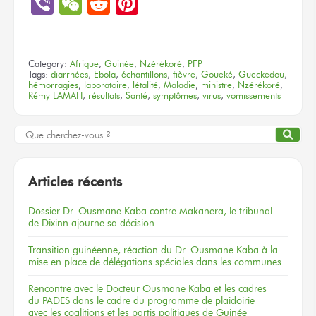
Viber
WeChat
Reddit
Pinterest
Category:
Afrique
,
Guinée
,
Nzérékoré
,
PFP
Tags:
diarrhées
,
Ebola
,
échantillons
,
fièvre
,
Goueké
,
Gueckedou
,
hémorragies
,
laboratoire
,
létalité
,
Maladie
,
ministre
,
Nzérékoré
,
Rémy LAMAH
,
résultats
,
Santé
,
symptômes
,
virus
,
vomissements
Articles récents
Dossier
Dr. Ousmane Kaba
contre Makanera,
le tribunal
de Dixinn
ajourne
sa décision
Transition guinéenne, réaction du Dr. Ousmane Kaba à la
mise en place de délégations spéciales dans les communes
Rencontre
avec le Docteur
Ousmane Kaba
et les cadres
du PADES
dans le cadre
du programme
de plaidoirie
avec les coalitions
et les partis
politiques
de Guinée