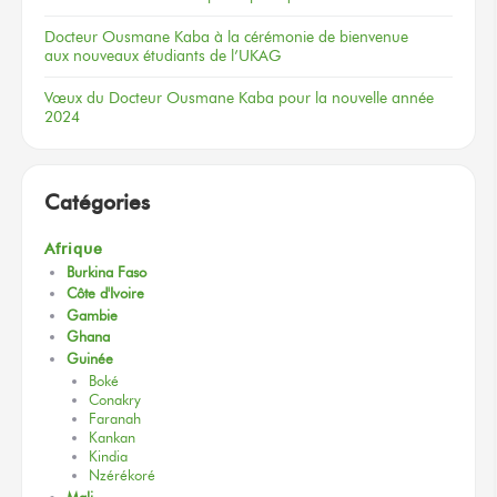
Docteur
Ousmane Kaba
à la cérémonie
de bienvenue
aux nouveaux
étudiants
de l’UKAG
Vœux
du Docteur
Ousmane Kaba
pour la nouvelle
année
2024
Catégories
Afrique
Burkina Faso
Côte d'Ivoire
Gambie
Ghana
Guinée
Boké
Conakry
Faranah
Kankan
Kindia
Nzérékoré