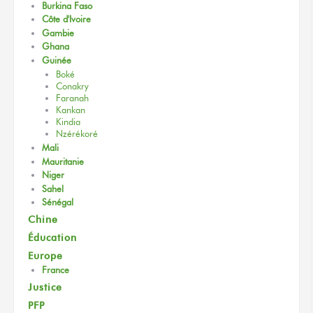
Burkina Faso
Côte d'Ivoire
Gambie
Ghana
Guinée
Boké
Conakry
Faranah
Kankan
Kindia
Nzérékoré
Mali
Mauritanie
Niger
Sahel
Sénégal
Chine
Éducation
Europe
France
Justice
PFP