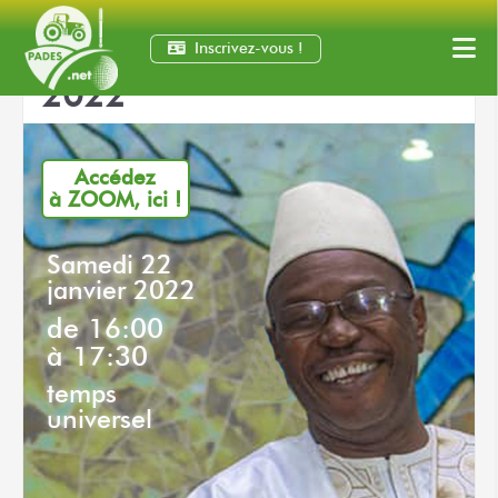
Visioconférence de Janvier
Inscrivez-vous !
2022
Accédez
à ZOOM,
ici !
Samedi 22
janvier 2022
de 16:00
à 17:30
temps
universel