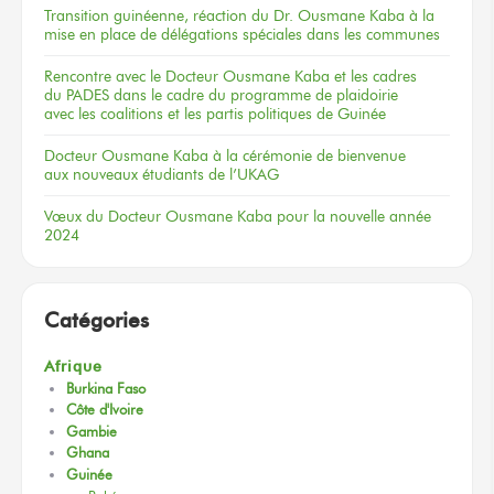
Transition guinéenne, réaction du Dr. Ousmane Kaba à la
mise en place de délégations spéciales dans les communes
Rencontre
avec le Docteur
Ousmane Kaba
et les cadres
du PADES
dans le cadre
du programme
de plaidoirie
avec les coalitions
et les partis
politiques
de Guinée
Docteur
Ousmane Kaba
à la cérémonie
de bienvenue
aux nouveaux
étudiants
de l’UKAG
Vœux
du Docteur
Ousmane Kaba
pour la nouvelle
année
2024
Catégories
Afrique
Burkina Faso
Côte d'Ivoire
Gambie
Ghana
Guinée